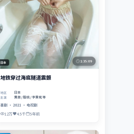
1:35:09
日本
地铁穿过海底隧道震颤
日本
地区
黄渤 / 殷桃 / 李秉宪 等
主演
喜剧
·
2021
·
电视剧
12万
4.5千
5年前