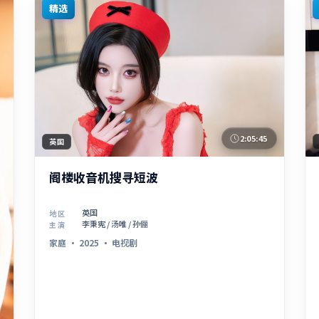
精选
2:05:45
英国
阁楼收音机搜寻短波
英国
地区
李秉宪 / 汤唯 / 孙俪
主演
家庭
·
2025
·
电视剧