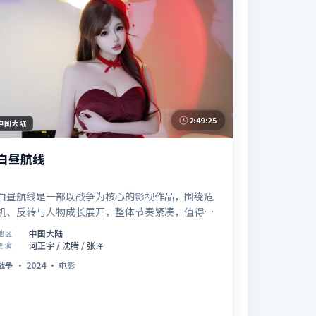
2:49:25
中国大陆
白昼航线
白昼航线是一部以战争为核心的影视作品，围绕危
机、反转与人物成长展开，整体节奏紧凑，值得推
荐观看。
中国大陆
地区
河正宇 / 沈腾 / 张译
主演
战争
·
2024
·
电影