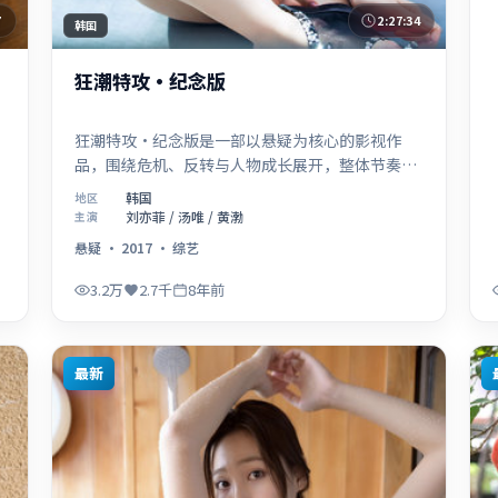
7
2:27:34
韩国
狂潮特攻·纪念版
狂潮特攻·纪念版是一部以悬疑为核心的影视作
品，围绕危机、反转与人物成长展开，整体节奏紧
凑，值得推荐观看。
韩国
地区
刘亦菲 / 汤唯 / 黄渤
主演
悬疑
·
2017
·
综艺
3.2万
2.7千
8年前
最新