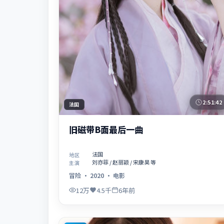
2:51:42
法国
旧磁带B面最后一曲
法国
地区
刘亦菲 / 赵丽颖 / 宋康昊 等
主演
冒险
·
2020
·
电影
12万
4.5千
6年前