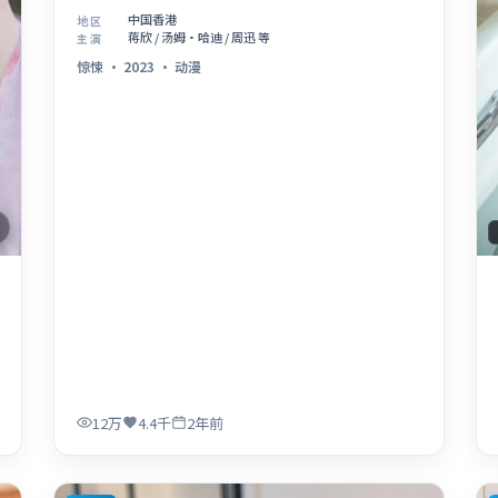
中国香港
地区
蒋欣 / 汤姆·哈迪 / 周迅 等
主演
惊悚
·
2023
·
动漫
12万
4.4千
2年前