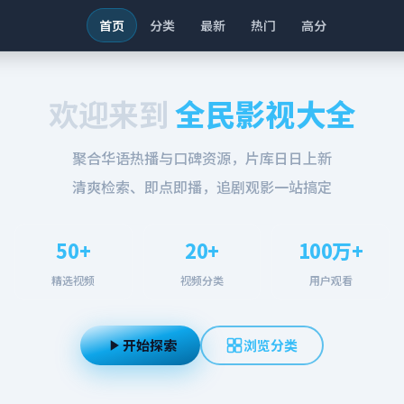
首页
分类
最新
热门
高分
欢迎来到
全民影视大全
聚合华语热播与口碑资源，片库日日上新
清爽检索、即点即播，追剧观影一站搞定
50+
20+
100万+
精选视频
视频分类
用户观看
开始探索
浏览分类