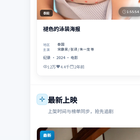
1:55:54
泰国
褪色的泳装海报
泰国
地区
宋康昊 / 张译 / 朱一龙 等
主演
纪录
·
2024
·
电影
12万
4.4千
2年前
最新上映
上架时间与榜单同步，抢先追剧
最新