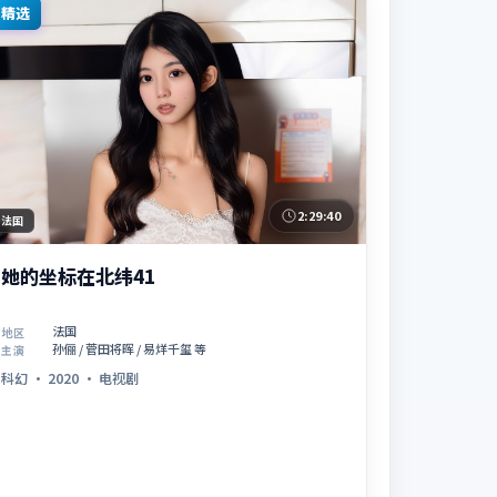
精选
2:29:40
法国
她的坐标在北纬41
法国
地区
孙俪 / 菅田将晖 / 易烊千玺 等
主演
科幻
·
2020
·
电视剧