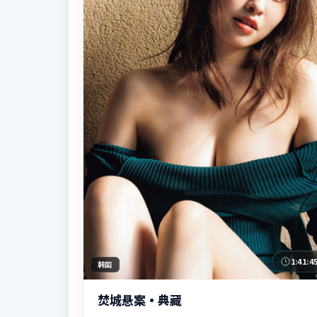
1:41:4
韩国
焚城悬案·典藏