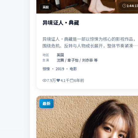
1:44:1
英国
异境证人·典藏
异境证人·典藏是一部以惊悚为核心的影视作品，
围绕危机、反转与人物成长展开，整体节奏紧凑，
值得推荐观看。
英国
地区
沈腾 / 章子怡 / 刘亦菲 等
主演
惊悚
·
2019
·
电影
7.9万
4.1千
6年前
最新